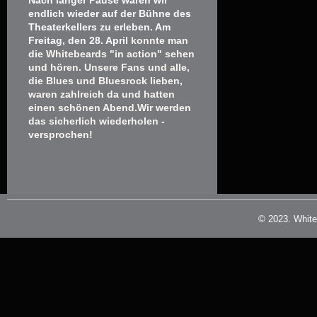
endlich wieder auf der Bühne des
Theaterkellers zu erleben. Am
Freitag, den 28. April
konnte man
die Whitebeards "in action" sehen
und hören. Unsere Fans und alle,
die Blues und Bluesrock lieben,
waren zahlreich da und hatten
einen schönen Abend.Wir werden
das sicherlich wiederholen -
versprochen!
© 2023. White