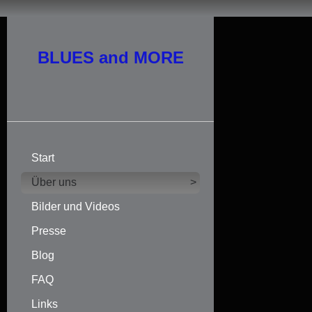
BLUES and MORE
Start
Über uns
>
Bilder und Videos
Presse
Blog
FAQ
Links