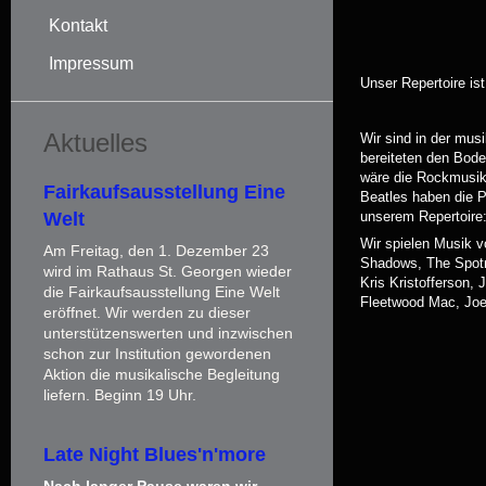
Kontakt
Impressum
Unser Repertoire ist
Aktuelles
Wir sind in der mus
bereiteten den Bode
wäre die Rockmusik 
Fairkaufsausstellung Eine
Beatles haben die P
Welt
unserem Repertoire
Wir spielen Musik v
Am Freitag, den 1. Dezember 23
Shadows, The Spotni
wird im Rathaus St. Georgen wieder
Kris Kristofferson,
die Fairkaufsausstellung Eine Welt
Fleetwood Mac, Joe
eröffnet. Wir werden zu dieser
unterstützenswerten und inzwischen
schon zur Institution gewordenen
Aktion die musikalische Begleitung
liefern. Beginn 19 Uhr.
Late Night Blues'n'more
Nach langer Pause waren wir